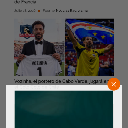
de Francia
Julio 28, 2026
Fuente:
Noticias Radiorama
Vozinha, el portero de Cabo Verde, jugará en
el Colo Colo de Chile
Julio 27, 2026
Fuente:
Noticias Radiorama