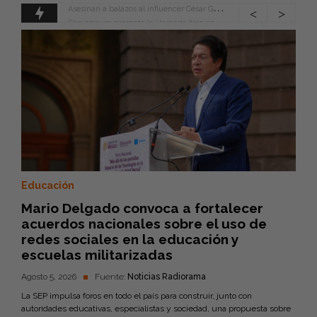
S
heinbaum presenta la ‘Jornada Nacional de Reforestación 2026’
Educación
Mario Delgado convoca a fortalecer
acuerdos nacionales sobre el uso de
redes sociales en la educación y
escuelas militarizadas
Agosto 5, 2026
Fuente:
Noticias Radiorama
La SEP impulsa foros en todo el país para construir, junto con
autoridades educativas, especialistas y sociedad, una propuesta sobre