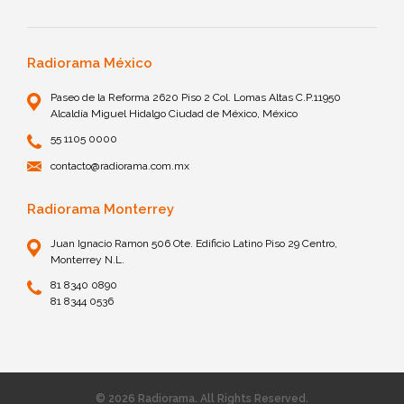
Radiorama México
Paseo de la Reforma 2620 Piso 2 Col. Lomas Altas C.P.11950
Alcaldía Miguel Hidalgo Ciudad de México, México
55 1105 0000
contacto@radiorama.com.mx
Radiorama Monterrey
Juan Ignacio Ramon 506 Ote. Edificio Latino Piso 29 Centro,
Monterrey N.L.
81 8340 0890
81 8344 0536
© 2026 Radiorama. All Rights Reserved.