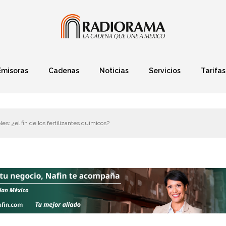
Emisoras
Cadenas
Noticias
Servicios
Tarifas
Política
Finanzas
Deportes
Ciencia y Tec
les: ¿el fin de los fertilizantes químicos?