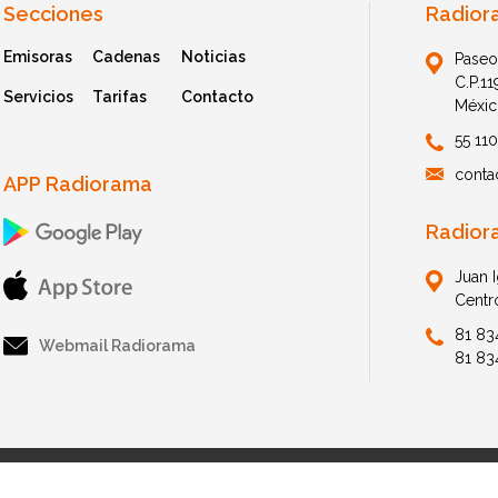
Secciones
Radior
Emisoras
Cadenas
Noticias
Paseo
C.P.1
Servicios
Tarifas
Contacto
Méxic
55 11
conta
APP Radiorama
Radior
Juan 
Centr
81 83
Webmail Radiorama
81 83
© 2026 Radiorama. All Rights Reserved.