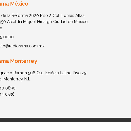
ama México
 de la Reforma 2620 Piso 2 Col. Lomas Altas
1950 Alcaldía Miguel Hidalgo Ciudad de México,
o
05 0000
cto@radiorama.com.mx
ama Monterrey
Ignacio Ramon 506 Ote. Edificio Latino Piso 29
o, Monterrey N.L.
40 0890
44 0536