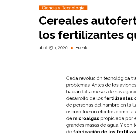
Ciencia y Tecnología
Cereales autoferti
los fertilizantes 
abril 15th, 2020
Fuente:
-
Cada revolución tecnológica tr
problemas. Antes de los avione
hacían falta meses de navegación
desarrollo de los
fertilizantes
de personas del hambre en la ll
oscuro fueron efectos como la e
de
microalgas
propiciada por e
grandes masas de agua. Y con to
de
fabricación de los fertiliz