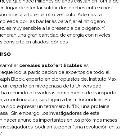
as
, ya que hace millones de años existían en forma de
 en lugar de intentar soldar dos coches entre sí nos
uno e instalarlo en el otro vehículo. Además, la
pleada por las bacterias para fijar el nitrógeno,
ez, es muy sensible a la presencia de oxígeno. Y,
generan una gran cantidad de energía con niveles
os convierte en aliados idóneos.
urso
sarrollar
cereales autofertilizables
es
equerido la participación de expertos de todo el
alph Block, experto en cloroplastos del Instituto Max
o, un experto en nitrogenasa de la Universidad
o ha recurrido a levaduras como medio de transporte
 a continuación, se dirigen a las mitocondrias. Su
ha sido expresar un tetrámero NifDK, una proteína
nasa. Sin embargo, los investigadores de este
n hacer anuncios importantes en los próximos meses
 investigadores, podrían suponer “una revolución en la
”.