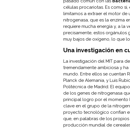
pasado común con las
bacteri
células procariotas. Es como si,
limitamos a extraer el motor de 
nitrogenasa, que es la enzima em
requiere mucha energía y, a la v
precisamente, estos orgánulos 
muy bajos de oxígeno, lo que l
Una investigación en c
La investigación del MIT para de
tremendamente ambiciosa y ha r
mundo. Entre ellos se cuentan R
Planck de Alemania, y Luis Rubi
Politécnica de Madrid. El equip
de los genes de nitrogenasa que,
principal logro por el momento 
clave en el grupo de la nitroge
proyecto tecnológico confían e
que, en palabras de los propios
producción mundial de cereales