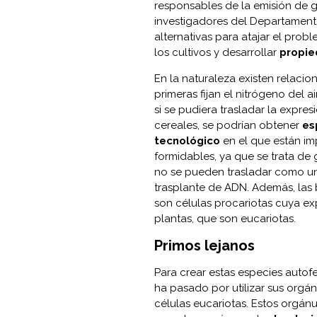
responsables de la emisión de 
investigadores del Departamento
alternativas para atajar el prob
los cultivos y desarrollar
propie
En la naturaleza existen relacio
primeras fijan el nitrógeno del 
si se pudiera trasladar la expre
cereales, se podrían obtener
es
tecnológico
en el que están imp
formidables, ya que se trata d
no se pueden trasladar como un
trasplante de ADN. Además, las b
son células procariotas cuya exp
plantas, que son eucariotas.
Primos lejanos
Para crear estas especies autofe
ha pasado por utilizar sus orgánu
células eucariotas. Estos orgánu