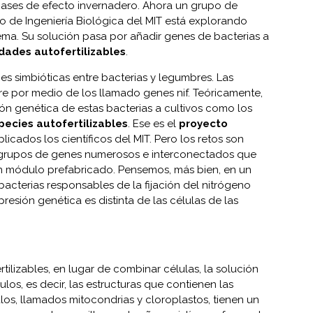
gases de efecto invernadero. Ahora un grupo de
 de Ingeniería Biológica del MIT está explorando
lema. Su solución pasa por añadir genes de bacterias a
dades autofertilizables
.
nes simbióticas entre bacterias y legumbres. Las
aire por medio de los llamado genes nif. Teóricamente,
sión genética de estas bacterias a cultivos como los
pecies autofertilizables
. Ese es el
proyecto
licados los científicos del MIT. Pero los retos son
e grupos de genes numerosos e interconectados que
 módulo prefabricado. Pensemos, más bien, en un
acterias responsables de la fijación del nitrógeno
resión genética es distinta de las células de las
rtilizables, en lugar de combinar células, la solución
los, es decir, las estructuras que contienen las
los, llamados mitocondrias y cloroplastos, tienen un