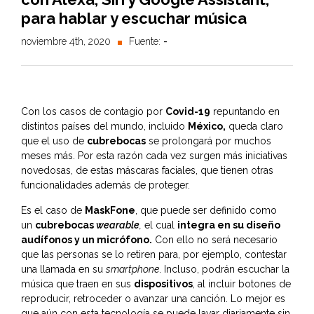
para hablar y escuchar música
noviembre 4th, 2020
Fuente:
-
Con los casos de contagio por
Covid-19
repuntando en
distintos países del mundo, incluido
México,
queda claro
que el uso de
cubrebocas
se prolongará por muchos
meses más. Por esta razón cada vez surgen más iniciativas
novedosas, de estas máscaras faciales, que tienen otras
funcionalidades además de proteger.
Es el caso de
MaskFone
, que puede ser definido como
un
cubrebocas
wearable
,
el cual
integra en su diseño
audífonos y un micrófono.
Con ello no será necesario
que las personas se lo retiren para, por ejemplo, contestar
una llamada en su
smartphone
. Incluso, podrán escuchar la
música que traen en sus
dispositivos
, al incluir botones de
reproducir, retroceder o avanzar una canción. Lo mejor es
que aún con esta tecnología se puede lavar diariamente sin