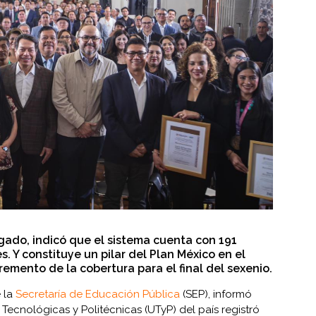
elgado, indicó que el sistema cuenta con 191
. Y constituye un pilar del Plan México en el
cremento de la cobertura para el final del sexenio.
e la
Secretaría de Educación Pública
(SEP), informó
Tecnológicas y Politécnicas (UTyP) del país registró