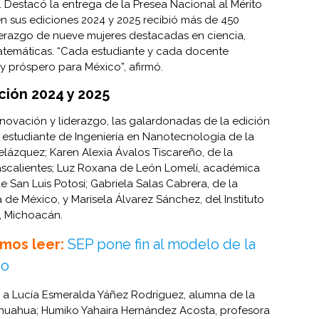
a. Destacó la entrega de la Presea Nacional al Mérito
en sus ediciones 2024 y 2025 recibió más de 450
derazgo de nueve mujeres destacadas en ciencia,
 matemáticas. “Cada estudiante y cada docente
y próspero para México”, afirmó.
ción 2024 y 2025
novación y liderazgo, las galardonadas de la edición
 estudiante de Ingeniería en Nanotecnología de la
elázquez; Karen Alexia Ávalos Tiscareño, de la
ascalientes; Luz Roxana de León Lomelí, académica
 San Luis Potosí; Gabriela Salas Cabrera, de la
a de México, y Marisela Álvarez Sánchez, del Instituto
, Michoacán.
mos leer:
SEP pone fin al modelo de la
do
n a Lucía Esmeralda Yáñez Rodríguez, alumna de la
huahua; Humiko Yahaira Hernández Acosta, profesora