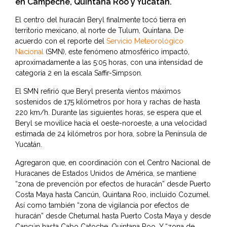
en Campeche, Quintana Roo y Yucatán.
El centro del huracán Beryl finalmente tocó tierra en
territorio mexicano, al norte de Tulum, Quintana. De
acuerdo con el reporte del
Servicio Meteorológico
Nacional
(SMN), este fenómeno atmosférico impactó,
aproximadamente a las 5:05 horas, con una intensidad de
categoría 2 en la escala Saffir-Simpson.
El SMN refirió que Beryl presenta vientos máximos
sostenidos de 175 kilómetros por hora y rachas de hasta
220 km/h. Durante las siguientes horas, se espera que el
Beryl se movilice hacia el oeste-noroeste, a una velocidad
estimada de 24 kilómetros por hora, sobre la Península de
Yucatán.
Agregaron que, en coordinación con el Centro Nacional de
Huracanes de Estados Unidos de América, se mantiene
“zona de prevención por efectos de huracán” desde Puerto
Costa Maya hasta Cancún, Quintana Roo, incluido Cozumel.
Así como también “zona de vigilancia por efectos de
huracán” desde Chetumal hasta Puerto Costa Maya y desde
Cancún hasta Cabo Catoche, Quintana Roo. Y “zona de