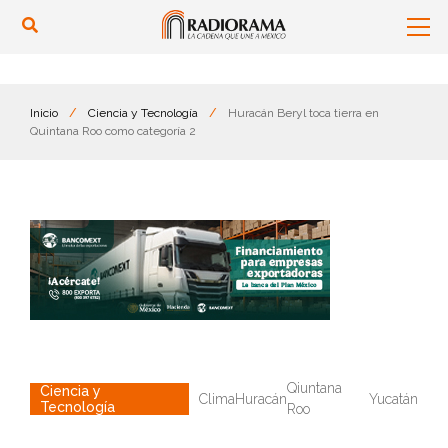
Inicio
/
Ciencia y Tecnología
/
Huracán Beryl toca tierra en
Quintana Roo como categoría 2
Qiuntana
Ciencia y
Clima
Huracán
Yucatán
Tecnología
Roo