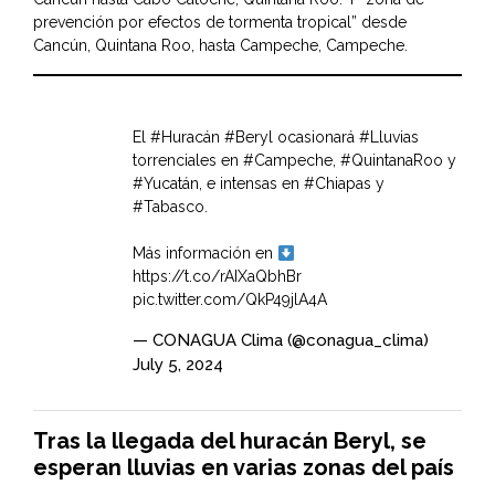
prevención por efectos de tormenta tropical” desde
Cancún, Quintana Roo, hasta Campeche, Campeche.
El
#Huracán
#Beryl
ocasionará
#Lluvias
torrenciales en
#Campeche
,
#QuintanaRoo
y
#Yucatán
, e intensas en
#Chiapas
y
#Tabasco
.
Más información en
https://t.co/rAIXaQbhBr
pic.twitter.com/QkP49jlA4A
— CONAGUA Clima (@conagua_clima)
July 5, 2024
Tras la llegada del huracán Beryl, se
esperan lluvias en varias zonas del país