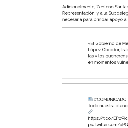
Adicionalmente, Zenteno Santael
Representación, y a la Subdeleg
necesaria para brindar apoyo a 
«El Gobierno de Mé
López Obrador, tra
las y los guerreren
en momentos vulner
#COMUNICADO
Toda nuestra atenc
https://t.co/EFwPI
pic.twitter.com/a