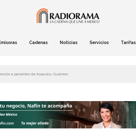
Emisoras
Cadenas
Noticias
Servicios
Tarifas
Política
Finanzas
Deportes
Ciencia y Tec
tención a pacientes de Acapulco, Guerrero