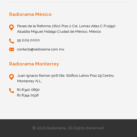
Radiorama México
Paseo de la Reforma 2620 Piso 2 Col. Lomas Altas C.P.11950
Alcaldía Miguel Hidalgo Ciudad de México, México
55 1105 0000
contacto@radiorama.com.mx
Radiorama Monterrey
Juan Ignacio Ramon 506 Ote. Edificio Latino Piso 29 Centro,
Monterrey N.L.
81 8340 0890
81 8344 0536
© 2026 Radiorama. All Rights Reserved.