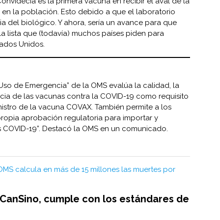
Convidecia es la primera vacuna en recibir el aval de la
 en la población. Esto debido a que el laboratorio
a del biológico. Y ahora, sería un avance para que
a lista que (todavía) muchos países piden para
stados Unidos.
Uso de Emergencia” de la OMS evalúa la calidad, la
acia de las vacunas contra la COVID-19 como requisito
nistro de la vacuna COVAX. También permite a los
propia aprobación regulatoria para importar y
s COVID-19”. Destacó la OMS en un comunicado.
OMS calcula en más de 15 millones las muertes por
CanSino, cumple con los estándares de