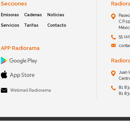
Secciones
Radior
Emisoras
Cadenas
Noticias
Paseo
C.P.1
Servicios
Tarifas
Contacto
Méxic
55 11
conta
APP Radiorama
Radior
Juan 
Centr
81 83
Webmail Radiorama
81 83
© 2026 Radiorama. All Rights Reserved.