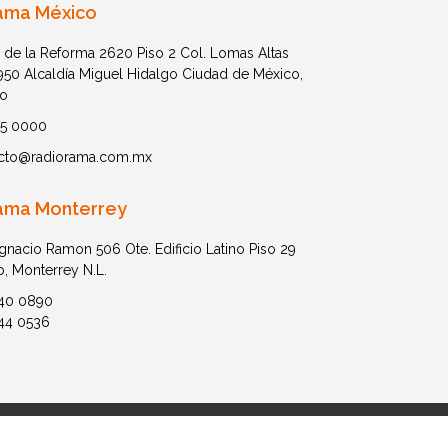
ama México
 de la Reforma 2620 Piso 2 Col. Lomas Altas
1950 Alcaldía Miguel Hidalgo Ciudad de México,
o
05 0000
cto@radiorama.com.mx
ama Monterrey
Ignacio Ramon 506 Ote. Edificio Latino Piso 29
o, Monterrey N.L.
40 0890
44 0536