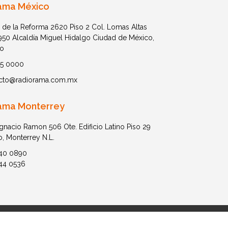
ama México
 de la Reforma 2620 Piso 2 Col. Lomas Altas
1950 Alcaldía Miguel Hidalgo Ciudad de México,
o
05 0000
cto@radiorama.com.mx
ama Monterrey
Ignacio Ramon 506 Ote. Edificio Latino Piso 29
o, Monterrey N.L.
40 0890
44 0536