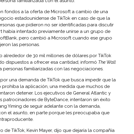
ersona familiarizada con el asunto.
n fondos a la oferta de Microsoft a cambio de una
 negocio estadounidense de TikTok en caso de que la
rsonas que pidieron no ser identificadas para discutir
t había intentado previamente unirse a un grupo de
SoftBank, pero cambió a Microsoft cuando ese grupo
jeron las personas.
o alrededor de 30 mil millones de dólares por TikTok
do dispuestos a ofrecer esa cantidad, informó
The Wall
 a personas familiarizadas con las negociaciones.
 por una demanda de TikTok que busca impedir que la
 prohíba la aplicación, una medida que muchos de
ntaron detener. Los ejecutivos de General Atlantic y
s patrocinadores de ByteDance, intentaron sin éxito
Zhang Yiming de seguir adelante con la demanda,
 con el asunto, en parte porque les preocupaba que
ontraproducente.
ivo de TikTok, Kevin Mayer, dijo que dejaría la compañía