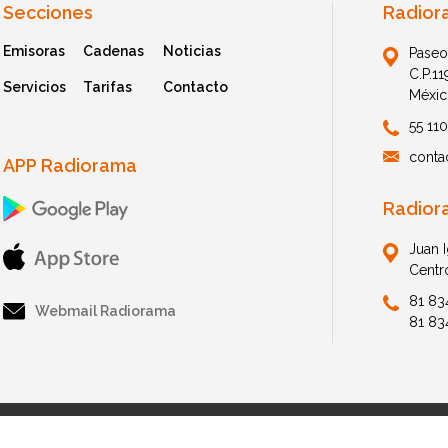
Secciones
Radior
Emisoras
Cadenas
Noticias
Paseo
C.P.1
Servicios
Tarifas
Contacto
Méxic
55 11
conta
APP Radiorama
Radior
Juan 
Centr
81 83
Webmail Radiorama
81 83
© 2026 Radiorama. All Rights Reserved.