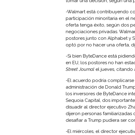
tomar una decisión, según una p
-Walmart está contribuyendo co
participación minoritaria en el
oferta tenga éxito, según dos pe
negociaciones privadas. Walmar
postores junto con Alphabet y 
optó por no hacer una oferta, di
-Si bien ByteDance está pidiend
en EU, los postores no han esta
Street Journal
el jueves, citando
-El acuerdo podría complicarse
administración de Donald Trump
los inversores de ByteDance inte
Sequoia Capital, dos importante
disuadir al director ejecutivo 
dijeron personas familiarizadas
desafiar a Trump pudiera ser c
-El miércoles, el director ejecut