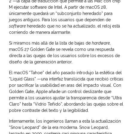
2 —la capa de traducción que permite a las Mac con chip
M ejecutar software de Intel. A partir de macOS 28,
únicamente quedará un “subconjunto heredado” para
juegos antiguos. Para los usuarios que dependen de
software
heredado que no se ha actualizado, el reloj está
corriendo de manera alarmante.
Si miramos más allá de la lista de bajas de
hardware
,
macOS 27 Golden Gate se revela como una respuesta
directa a las quejas de los usuarios sobre los excesos de
diseño de la generación anterior.
El macOS “Tahoe” del año pasado introdujo la estética del
“Liquid Glass” —una interfaz translúcida que recibió críticas
por sacrificar la usabilidad en aras del impacto visual. Con
Golden Gate, Apple añade un control deslizante que
permite a los usuarios ajustar la transparencia desde “Ultra
Claro” hasta “Vidrio Teñido”, abordando las quejas sobre el
pobre contraste del texto y la legibilidad.
Internamente, los ingenieros llaman a esta la actualización
“Snow Leopard” de la era moderna. Snow Leopard,
lanzado en 2009, contenía casi ninguna característica