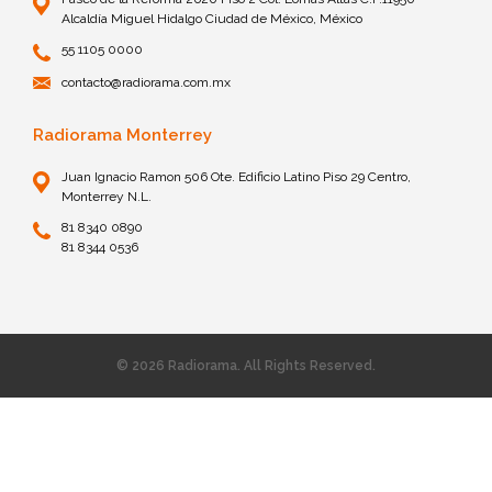
Alcaldía Miguel Hidalgo Ciudad de México, México
55 1105 0000
contacto@radiorama.com.mx
Radiorama Monterrey
Juan Ignacio Ramon 506 Ote. Edificio Latino Piso 29 Centro,
Monterrey N.L.
81 8340 0890
81 8344 0536
© 2026 Radiorama. All Rights Reserved.