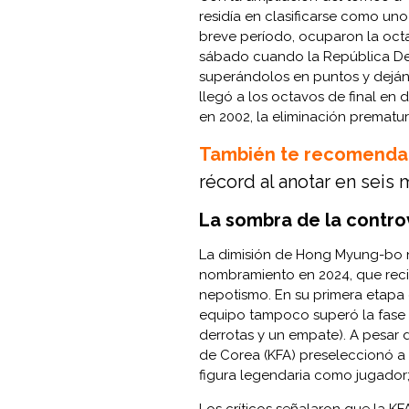
residía en clasificarse como un
breve período, ocuparon la octa
sábado cuando la República Dem
superándolos en puntos y deján
llegó a los octavos de final en 
en 2002, la eliminación prematu
También te recomenda
récord al anotar en seis
La sombra de la contro
La dimisión de Hong Myung-bo n
nombramiento en 2024, que reci
nepotismo. En su primera etapa 
equipo tampoco superó la fase d
derrotas y un empate). A pesar 
de Corea (KFA) preseleccionó a 
figura legendaria como jugador
Los críticos señalaron que la KFA,