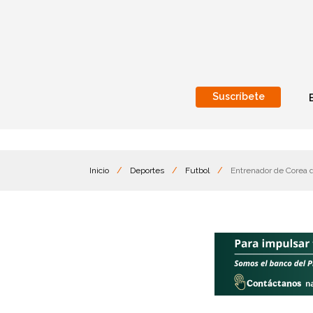
Suscríbete
Nacional
Internacionales
Inicio
/
Deportes
/
Futbol
/
Entrenador de Corea d