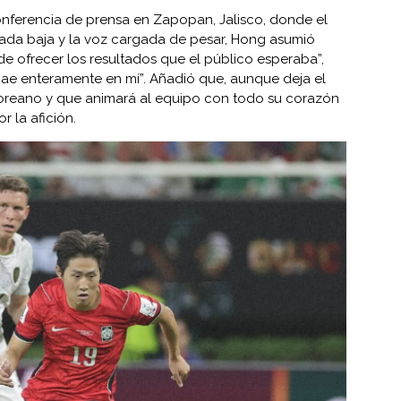
onferencia de prensa en Zapopan, Jalisco, donde el
rada baja y la voz cargada de pesar, Hong asumió
de ofrecer los resultados que el público esperaba”,
cae enteramente en mí”. Añadió que, aunque deja el
oreano y que animará al equipo con todo su corazón
r la afición.