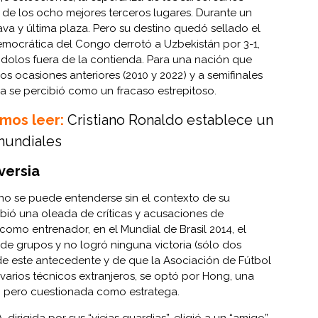
o de los ocho mejores terceros lugares. Durante un
va y última plaza. Pero su destino quedó sellado el
ocrática del Congo derrotó a Uzbekistán por 3-1,
dolos fuera de la contienda. Para una nación que
dos ocasiones anteriores (2010 y 2022) y a semifinales
ra se percibió como un fracaso estrepitoso.
mos leer:
Cristiano Ronaldo establece un
 mundiales
versia
o se puede entenderse sin el contexto de su
bió una oleada de críticas y acusaciones de
como entrenador, en el Mundial de Brasil 2014, el
e grupos y no logró ninguna victoria (sólo dos
de este antecedente y de que la Asociación de Fútbol
varios técnicos extranjeros, se optó por Hong, una
; pero cuestionada como estratega.
 dirigida por sus “viejas guardias”, eligió a un “amigo”