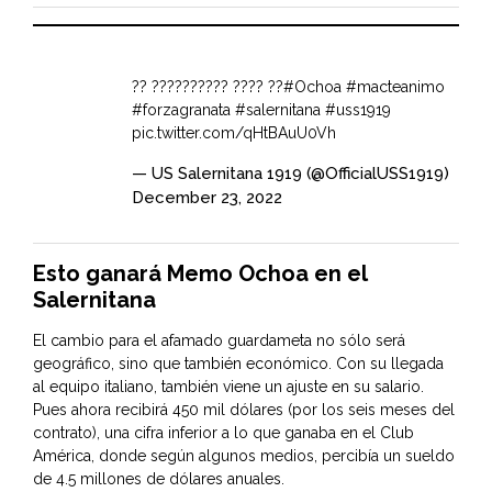
?? ?????????? ???? ??
#Ochoa
#macteanimo
#forzagranata
#salernitana
#uss1919
pic.twitter.com/qHtBAuU0Vh
— US Salernitana 1919 (@OfficialUSS1919)
December 23, 2022
Esto ganará Memo Ochoa en el
Salernitana
El cambio para el afamado guardameta no sólo será
geográfico, sino que también económico. Con su llegada
al equipo italiano, también viene un ajuste en su salario.
Pues ahora recibirá 450 mil dólares (por los seis meses del
contrato), una cifra inferior a lo que ganaba en el Club
América, donde según algunos medios, percibía un sueldo
de 4.5 millones de dólares anuales.