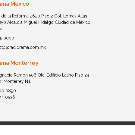
ama México
 de la Reforma 2620 Piso 2 Col. Lomas Altas
1950 Alcaldía Miguel Hidalgo Ciudad de México,
o
05 0000
cto@radiorama.com.mx
ama Monterrey
Ignacio Ramon 506 Ote. Edificio Latino Piso 29
o, Monterrey N.L.
40 0890
44 0536