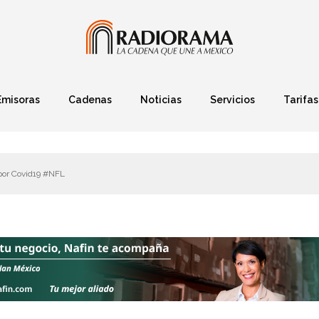
Emisoras
Cadenas
Noticias
Servicios
Tarifas
Política
Finanzas
Deportes
Ciencia y Tec
s por Covid19 #NFL