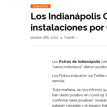
Deportes
Los Indianápolis C
instalaciones po
octubre 16th, 2020
Fuente:
-
Los
Potros de Indianápolis
cer
“varios individuos” dieron positi
Los Potros indicaron vía Twitte
remota.
“Esta mañana, se nos informó qu
han dado positivo en covid-19.
confirmar tales pruebas”, revela
estarán cerradas y el equipo tr