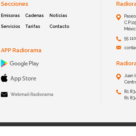
Secciones
Radior
Emisoras
Cadenas
Noticias
Paseo
C.P.1
Servicios
Tarifas
Contacto
Méxic
55 11
conta
APP Radiorama
Radior
Juan 
Centr
81 83
Webmail Radiorama
81 83
© 2026 Radiorama. All Rights Reserved.