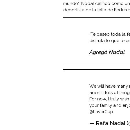
mundo”. Nodal calificó como un 
deportista de la talla de Federer
“Te deseo toda la fel
disfruta lo que te e
Agregó Nadal.
We will have many m
are still lots of thi
For now, I truly wish
your family and enj
@LaverCup
— Rafa Nadal 