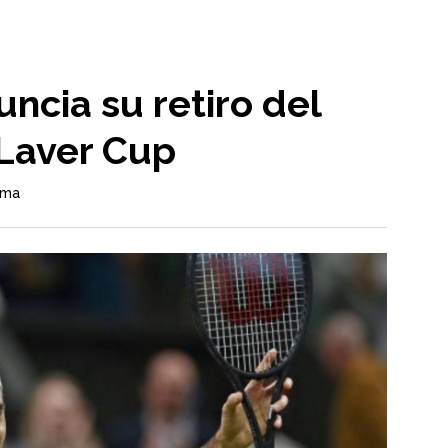
ncia su retiro del
 Laver Cup
ama