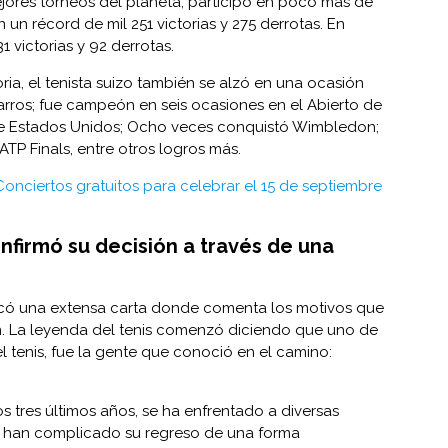
jores torneos del planeta, participó en poco más de
n un récord de mil 251 victorias y 275 derrotas. En
1 victorias y 92 derrotas.
oria, el tenista suizo también se alzó en una ocasión
os; fue campeón en seis ocasiones en el Abierto de
o de Estados Unidos; Ocho veces conquistó Wimbledon;
TP Finals, entre otros logros más.
Conciertos gratuitos para celebrar el 15 de septiembre
nfirmó su decisión a través de una
licó una extensa carta donde comenta los motivos que
ón. La leyenda del tenis comenzó diciendo que uno de
l tenis, fue la gente que conoció en el camino:
os tres últimos años, se ha enfrentado a diversas
ue han complicado su regreso de una forma