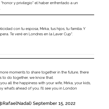
“honor y privilegio” el haber enfrentado a un
.
icidad con tu esposa, Mirka, tus hijos, tu familia. Y
spera. Te veré en Londres en la Laver Cup”.
ore moments to share together in the future, there
ngs to do together, we know that.
 you all the happiness with your wife, Mirka, your kids,
oy what’s ahead of you. I’ll see you in London
(@RafaelNadal)
September 15, 2022