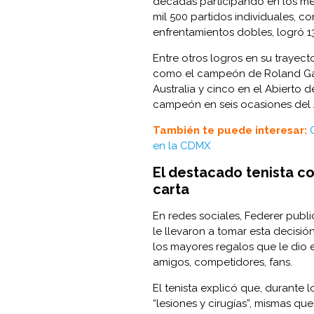
décadas participando en los me
mil 500 partidos individuales, co
enfrentamientos dobles, logró 13
Entre otros logros en su trayect
como el campeón de Roland Garr
Australia y cinco en el Abiert
campeón en seis ocasiones del A
También te puede interesar:
en la CDMX
El destacado tenista co
carta
En redes sociales, Federer pub
le llevaron a tomar esta decisi
los mayores regalos que le dio e
amigos, competidores, fans.
El tenista explicó que, durante l
“lesiones y cirugías”, mismas q