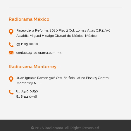
Radiorama México
Paseo de la Reforma 2620 Piso 2 Col. Lomas Altas C.P.11950
Alcaldía Miguel Hidalgo Ciudad de México, México
55 1105 0000
contacto@radiorama.com.mx
Radiorama Monterrey
Juan Ignacio Ramon 506 Ote. Edificio Latino Piso 29 Centro,
Monterrey N.L.
81 8340 0890
81 8344 0536
© 2026 Radiorama. All Rights Reserved.