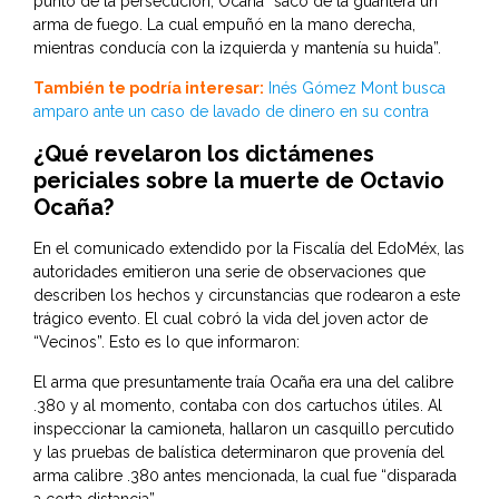
punto de la persecución, Ocaña “sacó de la guantera un
arma de fuego. La cual empuñó en la mano derecha,
mientras conducía con la izquierda y mantenía su huida”.
También te podría interesar:
Inés Gómez Mont busca
amparo ante un caso de lavado de dinero en su contra
¿Qué revelaron los dictámenes
periciales sobre la muerte de Octavio
Ocaña?
En el comunicado extendido por la Fiscalía del EdoMéx, las
autoridades emitieron una serie de observaciones que
describen los hechos y circunstancias que rodearon a este
trágico evento. El cual cobró la vida del joven actor de
“Vecinos”. Esto es lo que informaron:
El arma que presuntamente traía Ocaña era una del calibre
.380 y al momento, contaba con dos cartuchos útiles. Al
inspeccionar la camioneta, hallaron un casquillo percutido
y las pruebas de balística determinaron que provenía del
arma calibre .380 antes mencionada, la cual fue “disparada