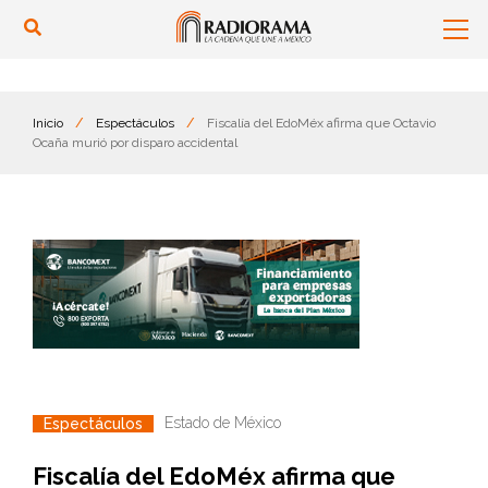
Inicio
/
Espectáculos
/
Fiscalía del EdoMéx afirma que Octavio
Ocaña murió por disparo accidental
Estado de México
Espectáculos
Fiscalía del EdoMéx afirma que