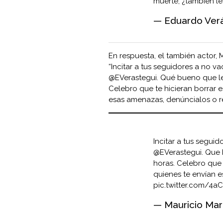
muerte, ¿también l
— Eduardo Verá
En respuesta, el también actor, 
“Incitar a tus seguidores a no
@EVerastegui. Qué bueno que le
Celebro que te hicieran borrar e
esas amenazas, denúncialos o re
Incitar a tus segu
@EVerastegui
. Que
horas. Celebro que t
quienes te envían e
pic.twitter.com/4
— Mauricio Mar