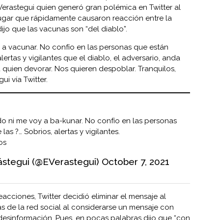
erastegui quien generó gran polémica en Twitter al
lugar que rápidamente causaron reacción entre la
o que las vacunas son “del diablo”.
a vacunar. No confío en las personas que están
lertas y vigilantes que el diablo, el adversario, anda
quien devorar. Nos quieren despoblar. Tranquilos,
ui vía Twitter.
 ni me voy a ba-kunar. No confío en las personas
las ?… Sobrios, alertas y vigilantes.
os
stegui (@EVerastegui)
October 7, 2021
eacciones, Twitter decidió eliminar el mensaje al
las de la red social al considerarse un mensaje con
 desinformación. Pues, en pocas palabras dijo que “con