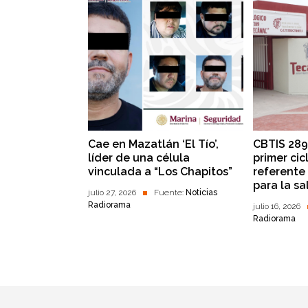
Cae en Mazatlán ‘El Tío’,
CBTIS 289
líder de una célula
primer ci
vinculada a “Los Chapitos”
referente
para la s
julio 27, 2026
Fuente:
Noticias
Radiorama
julio 16, 2026
Radiorama