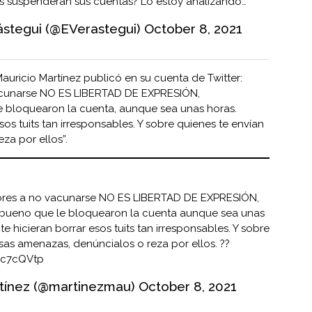
es suspenderán sus cuentas? Lo estoy analizando…
stegui (@EVerastegui)
October 8, 2021
Mauricio Martínez publicó en su cuenta de Twitter:
 vacunarse NO ES LIBERTAD DE EXPRESIÓN,
 bloquearon la cuenta, aunque sea unas horas.
sos tuits tan irresponsables. Y sobre quienes te envían
za por ellos”.
idores a no vacunarse NO ES LIBERTAD DE EXPRESIÓN,
 bueno que le bloquearon la cuenta aunque sea unas
e hicieran borrar esos tuits tan irresponsables. Y sobre
sas amenazas, denúncialos o reza por ellos. ??
aCc7cQVtp
tínez (@martinezmau)
October 8, 2021