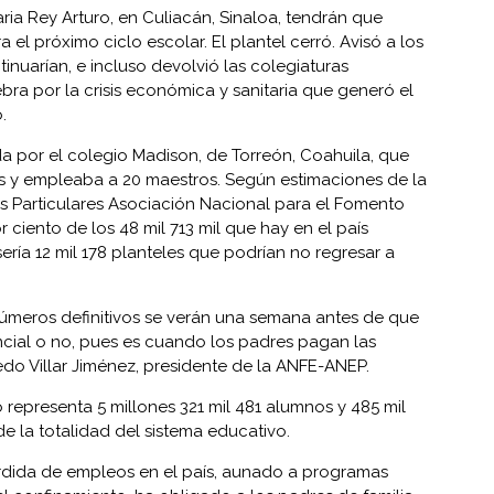
ria Rey Arturo, en Culiacán, Sinaloa, tendrán que
l próximo ciclo escolar. El plantel cerró. Avisó a los
inuarían, e incluso devolvió las colegiaturas
bra por la crisis económica y sanitaria que generó el
.
da por el colegio Madison, de Torreón, Coahuila, que
s y empleaba a 20 maestros. Según estimaciones de la
s Particulares Asociación Nacional para el Fomento
 ciento de los 48 mil 713 mil que hay en el país
sería 12 mil 178 planteles que podrían no regresar a
 números definitivos se verán una semana antes de que
sencial o no, pues es cuando los padres pagan las
edo Villar Jiménez, presidente de la ANFE-ANEP.
representa 5 millones 321 mil 481 alumnos y 485 mil
de la totalidad del sistema educativo.
rdida de empleos en el país, aunado a programas