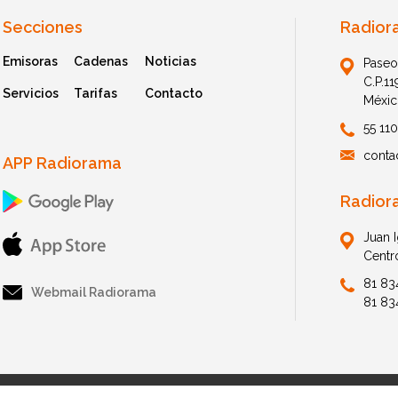
Secciones
Radior
Emisoras
Cadenas
Noticias
Paseo
C.P.1
Servicios
Tarifas
Contacto
Méxic
55 11
conta
APP Radiorama
Radior
Juan 
Centr
81 83
Webmail Radiorama
81 83