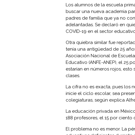
Los alumnos de la escuela prima
buscar una nueva academia para e
padres de familia que ya no cont
adelantadas. Se declaró en quie
COVID-19 en el sector educativo
Otra quiebra similar fue reporta
tenía una antigüedad de 25 año
Asociación Nacional de Escuela
Educativo (ANFE-ANEP), el 25 por
estarían en números rojos, esto 
clases.
La cifra no es exacta, pues los
inicie el ciclo escolar, sea pre
colegiaturas, según explica Alfr
La educación privada en México 
188 profesores, el 15 por ciento 
El problema no es menor. La pé