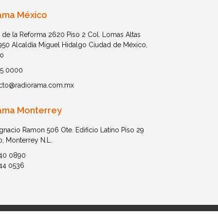
ama México
 de la Reforma 2620 Piso 2 Col. Lomas Altas
1950 Alcaldía Miguel Hidalgo Ciudad de México,
o
05 0000
cto@radiorama.com.mx
ama Monterrey
Ignacio Ramon 506 Ote. Edificio Latino Piso 29
o, Monterrey N.L.
40 0890
44 0536