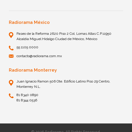
Radiorama México
Paseo de la Reforma 2620 Piso 2 Col. Lomas Altas C.P.11950
Alcaldía Miguel Hidalgo Ciudad de México, México
55 1105 0000
contacto@radiorama.com.mx
Radiorama Monterrey
Juan Ignacio Ramon 506 Ote. Edificio Latino Piso 29 Centro,
Monterrey N.L.
81 8340 0890
81 8344 0536