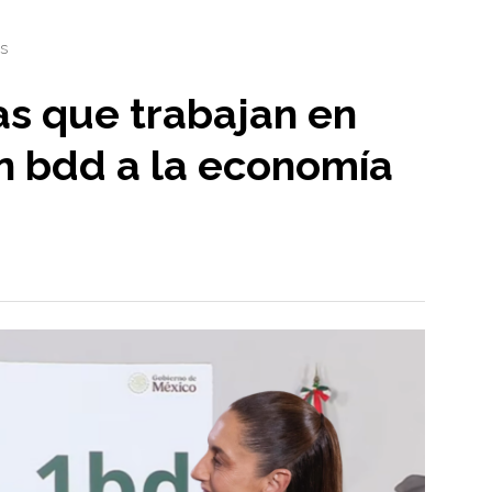
s
s que trabajan en
un bdd a la economía