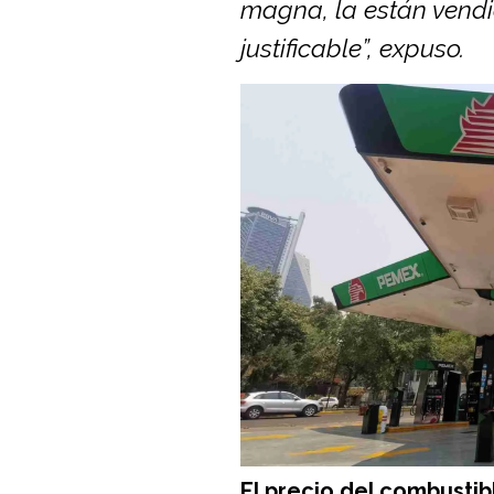
magna, la están vendi
justificable”, expuso.
El precio del combustib