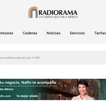
Emisoras
Cadenas
Noticias
Servicios
Tarifas
Política
Finanzas
Deportes
Ciencia y Tec
as políticas del país por T-MEC