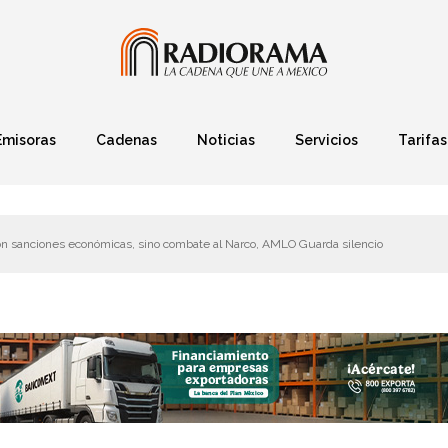
Emisoras
Cadenas
Noticias
Servicios
Tarifas
Política
Finanzas
Deportes
Ciencia y Tec
 sanciones económicas, sino combate al Narco, AMLO Guarda silencio