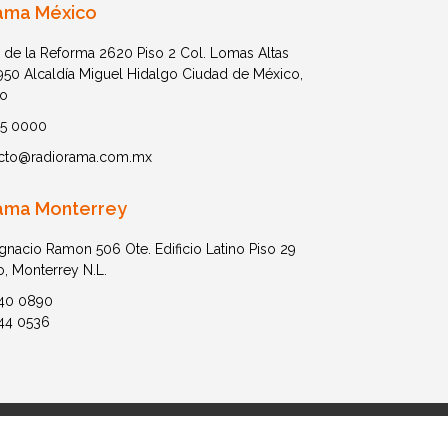
ama México
 de la Reforma 2620 Piso 2 Col. Lomas Altas
1950 Alcaldía Miguel Hidalgo Ciudad de México,
o
05 0000
cto@radiorama.com.mx
ama Monterrey
Ignacio Ramon 506 Ote. Edificio Latino Piso 29
o, Monterrey N.L.
40 0890
44 0536