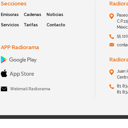
Secciones
Radior
Emisoras
Cadenas
Noticias
Paseo
C.P.1
Servicios
Tarifas
Contacto
Méxic
55 11
conta
APP Radiorama
Radior
Juan 
Centr
81 83
Webmail Radiorama
81 83
© 2026 Radiorama. All Rights Reserved.