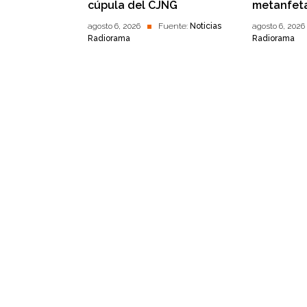
cúpula del CJNG
metanfet
agosto 6, 2026
Fuente:
Noticias
agosto 6, 2026
Radiorama
Radiorama