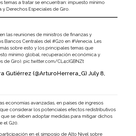
es temas a tratar se encuentran: impuesto mínimo
 y Derechos Especiales de Giro.
en las reuniones de ministros de finanzas y
os Bancos Centrales del
#G20
en
#Venecia
. Les
ás sobre esto y los principales temas que
esto mínimo global, recuperación económica y
s de Giro).
pic.twitter.com/CL4cIGBNZt
ra Gutiérrez (@ArturoHerrera_G)
July 8,
las economías avanzadas, en países de ingresos
e considerar los potenciales efectos redistributivos
y que se deben adoptar medidas para mitigar dichos
e el G20.
articipación en el simposio de Alto Nivel sobre