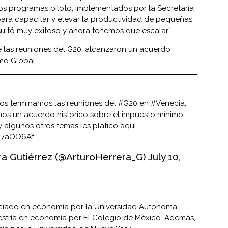
 los programas piloto, implementados por la Secretaría
ara capacitar y elevar la productividad de pequeñas
ultó muy exitoso y ahora tenemos que escalar”.
 las reuniones del G20, alcanzaron un acuerdo
imo Global.
s terminamos las reuniones del
#G20
en
#Venecia
,
s un acuerdo histórico sobre el impuesto mínimo
y algunos otros temas les platico aquí.
Mx7aQO6Af
ra Gutiérrez (@ArturoHerrera_G)
July 10,
enciado en economía por la Universidad Autónoma
stría en economía por El Colegio de México. Además,