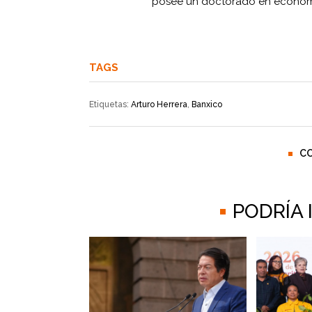
posee un doctorado en economí
TAGS
Etiquetas:
Arturo Herrera
,
Banxico
C
PODRÍA