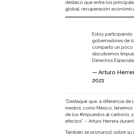
destacó que entre los principal
global, recuperación económica
Estoy participando 
gobernadores de l
comparto un poco m
discutiremos (impu
Derechos Especiale
— Arturo Herre
2021
“Destaqué que, a diferencia de 
medios, como México, tenemos qu
de los #impuestos al carbono, 
efectos”. – Arturo Herrera durant
También se pronunció sobre su p