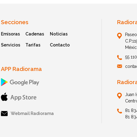
Secciones
Radior
Emisoras
Cadenas
Noticias
Paseo
C.P.1
Servicios
Tarifas
Contacto
Méxic
55 11
conta
APP Radiorama
Radior
Juan 
Centr
81 83
Webmail Radiorama
81 83