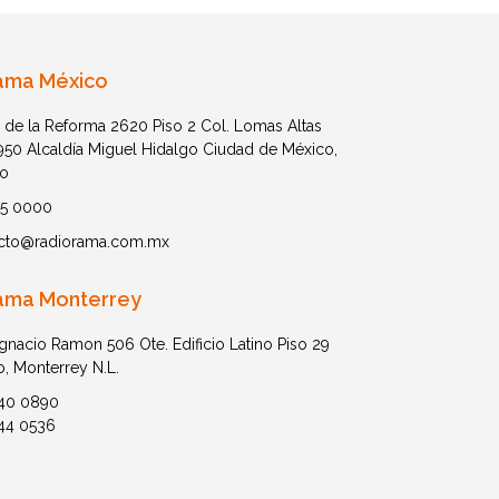
ama México
 de la Reforma 2620 Piso 2 Col. Lomas Altas
1950 Alcaldía Miguel Hidalgo Ciudad de México,
o
05 0000
cto@radiorama.com.mx
ama Monterrey
Ignacio Ramon 506 Ote. Edificio Latino Piso 29
o, Monterrey N.L.
40 0890
44 0536