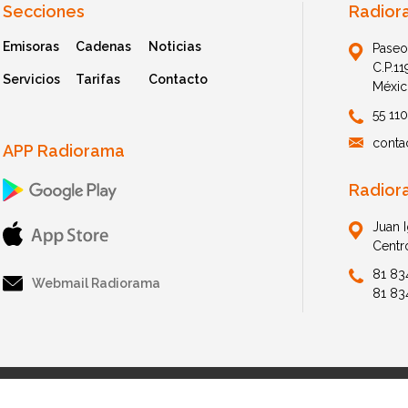
Secciones
Radior
Emisoras
Cadenas
Noticias
Paseo
C.P.1
Servicios
Tarifas
Contacto
Méxic
55 11
conta
APP Radiorama
Radior
Juan 
Centr
81 83
Webmail Radiorama
81 83
© 2026 Radiorama. All Rights Reserved.