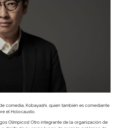
de comedia, Kobayashi, quien también es comediante
bre el Holocausto.
os Olímpicos! Otro integrante de la organización de