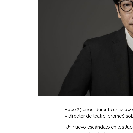
Hace 23 años, durante un show 
y director de teatro, bromeó so
¡Un nuevo escándalo en los Jueg