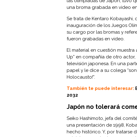
las olimpiadas de Japón, tuvo q
una broma grabada en video en
Se trata de Kentaro Kobayashi, 
inauguración de los
Juegos Olí
su cargo por las bromas y refere
fueron grabadas en video.
El material en cuestión muestra
Up” en compañía de otro actor, 
televisión japonesa. En una par
papel y le dice a su colega “son
Holocausto!”.
También te puede interesar:
2032
Japón no tolerará come
Seiko Hashimoto, jefa del comit
una presentación de 1998, Kobay
hecho histórico. Y, por tratarse