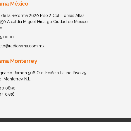
ama México
 de la Reforma 2620 Piso 2 Col. Lomas Altas
1950 Alcaldía Miguel Hidalgo Ciudad de México,
o
05 0000
cto@radiorama.com.mx
ama Monterrey
Ignacio Ramon 506 Ote. Edificio Latino Piso 29
o, Monterrey N.L.
40 0890
44 0536