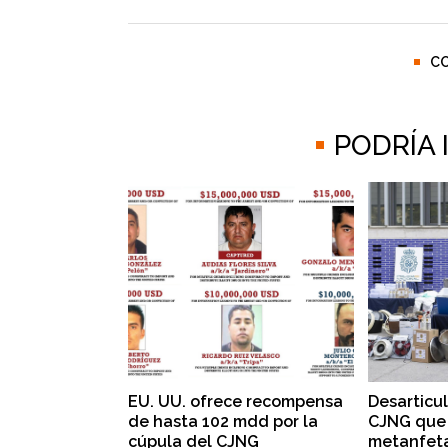
C
PODRÍA
EU. UU. ofrece recompensa
Desarticu
de hasta 102 mdd por la
CJNG que 
cúpula del CJNG
metanfet