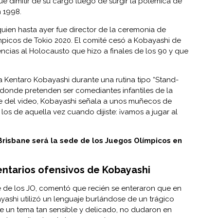
ue dimitir de su cargo luego de surgir la polémica de
 1998.
quien hasta ayer fue director de la ceremonia de
mpicos de Tokio 2020
. El comité cesó a Kobayashi de
ncias al Holocausto que hizo a finales de los 90 y que
 a Kentaro Kobayashi durante una rutina tipo “Stand-
donde pretenden ser comediantes infantiles de la
te del video, Kobayashi señala a unos muñecos de
 los de aquella vez cuando dijiste: ¡vamos a jugar al
Brisbane será la sede de los Juegos Olímpicos en
ntarios ofensivos
de Kobayashi
é de los JO, comentó que recién se enteraron que en
ashi utilizó un lenguaje burlándose de un trágico
 de un tema tan sensible y delicado, no dudaron en