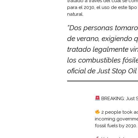
tratado a través del cual se c
para el 2030, el uso de este ti
natural.
“Dos personas tomaron
de verano, exigiendo q
tratado legalmente vi
los combustibles fósil
oficial de Just Stop Oi
BREAKING: Just 
2 people took ac
incoming government
fossil fuels by 2030.