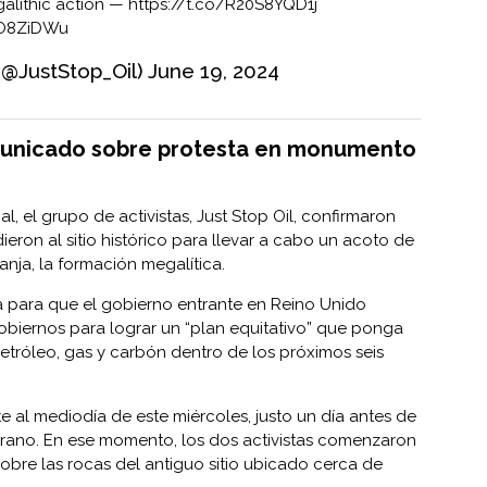
alithic action —
https://t.co/R20S8YQD1j
fzO8ZiDWu
 (@JustStop_Oil)
June 19, 2024
omunicado sobre protesta en monumento
l, el grupo de activistas, Just Stop Oil, confirmaron
eron al sitio histórico para llevar a cabo un acoto de
anja, la formación megalítica.
a para que el gobierno entrante en Reino Unido
obiernos para lograr un “plan equitativo” que ponga
petróleo, gas y carbón dentro de los próximos seis
 al mediodía de este miércoles, justo un día antes de
verano. En ese momento, los dos activistas comenzaron
obre las rocas del antiguo sitio ubicado cerca de