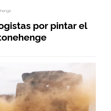
ehenge
gistas por pintar el
tonehenge