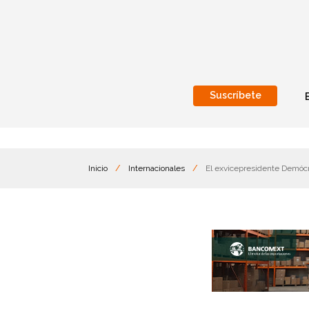
Suscríbete
Nacional
Internacionales
Inicio
/
Internacionales
/
El exvicepresidente Demócr