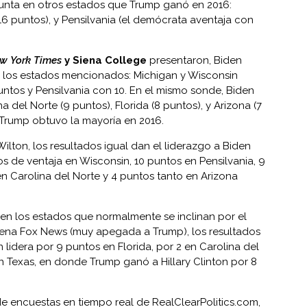
punta en otros estados que Trump ganó en 2016:
6 puntos), y Pensilvania (el demócrata aventaja con
ew
York Times
y Siena College
presentaron, Biden
n los estados mencionados: Michigan y Wisconsin
untos y Pensilvania con 10. En el mismo sonde, Biden
na del Norte (9 puntos), Florida (8 puntos), y Arizona (7
 Trump obtuvo la mayoría en 2016.
ilton, los resultados igual dan el liderazgo a Biden
s de ventaja en Wisconsin, 10 puntos en Pensilvania, 9
n Carolina del Norte y 4 puntos tanto en Arizona
n los estados que normalmente se inclinan por el
ena Fox News (muy apegada a Trump), los resultados
n lidera por 9 puntos en Florida, por 2 en Carolina del
en Texas, en donde Trump ganó a Hillary Clinton por 8
e encuestas en tiempo real de
RealClearPolitics.com
,