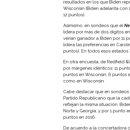
resultados en los que Biden re
Wisconsin (Biden adelanta con 1
12 puntos).
Asimismo, en sondeos que el
N
lidera por más de dos dígitos e
verían ganador a Biden por 11 p
lidera las preferencias en Caroli
puntos). En todos esos estados
En otra encuesta, de Redfield &W
por márgenes idénticos: 11 punto
puntos en Wisconsin, 6 puntos e
como en Wisconsin.
Cabe destacar que en sondeos e
Partido Republicano que la cad
reflejan la misma situación. Bide
Norte y Georgia, y por 1 punto 
puntos en 2016.
De acuerdo a la concertadora d