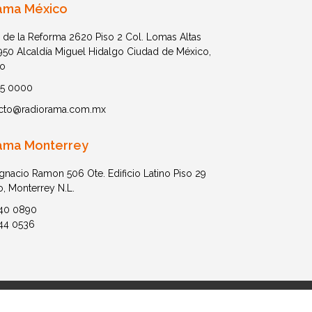
ama México
 de la Reforma 2620 Piso 2 Col. Lomas Altas
1950 Alcaldía Miguel Hidalgo Ciudad de México,
o
05 0000
cto@radiorama.com.mx
ama Monterrey
Ignacio Ramon 506 Ote. Edificio Latino Piso 29
o, Monterrey N.L.
40 0890
44 0536