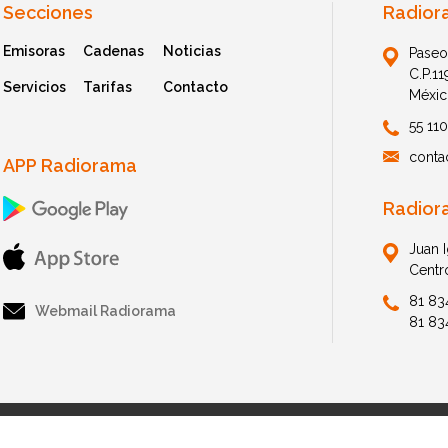
Secciones
Radior
Emisoras
Cadenas
Noticias
Paseo
C.P.1
Servicios
Tarifas
Contacto
Méxic
55 11
conta
APP Radiorama
Radior
Juan 
Centr
81 83
Webmail Radiorama
81 83
© 2026 Radiorama. All Rights Reserved.