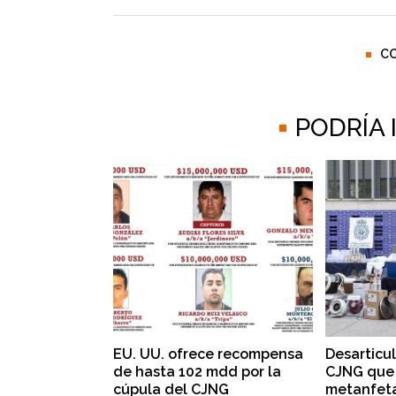
C
PODRÍA
EU. UU. ofrece recompensa
Desarticu
de hasta 102 mdd por la
CJNG que 
cúpula del CJNG
metanfet