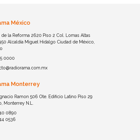
ama México
 de la Reforma 2620 Piso 2 Col. Lomas Altas
1950 Alcaldía Miguel Hidalgo Ciudad de México,
o
05 0000
cto@radiorama.com.mx
ama Monterrey
Ignacio Ramon 506 Ote. Edificio Latino Piso 29
o, Monterrey N.L.
40 0890
44 0536