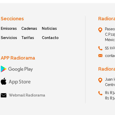
Secciones
Radior
Emisoras
Cadenas
Noticias
Paseo
C.P.1
Servicios
Tarifas
Contacto
Méxic
55 11
conta
APP Radiorama
Radior
Juan 
Centr
81 83
Webmail Radiorama
81 83