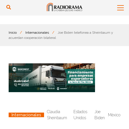
Inicio
/
Internacionales
/
Joe Biden telefonea a Sheinbaum y
acuerdan cooperación bilateral
Claudia
Estados
Joe
México
Internacionales
Sheinbaum
Unidos
Biden