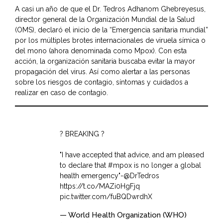
A casi un año de que el Dr.
Tedros Adhanom Ghebreyesus
,
director general de la Organización Mundial de la Salud
(OMS), declaró el inicio de la “Emergencia sanitaria mundial”
por los múltiples brotes internacionales de viruela símica o
del mono (ahora denominada como Mpox). Con esta
acción, la organización sanitaria buscaba evitar la mayor
propagación del virus. Así como alertar a las personas
sobre los riesgos de contagio, síntomas y cuidados a
realizar en caso de contagio.
? BREAKING ?
"I have accepted that advice, and am pleased
to declare that
#mpox
is no longer a global
health emergency"-
@DrTedros
https://t.co/MAZi0HgFjq
pic.twitter.com/fuBQDwrdhX
— World Health Organization (WHO)