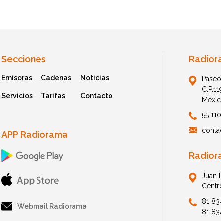
Secciones
Radior
Emisoras
Cadenas
Noticias
Paseo
C.P.1
Servicios
Tarifas
Contacto
Méxic
55 11
conta
APP Radiorama
Radior
Juan 
Centr
81 83
Webmail Radiorama
81 83