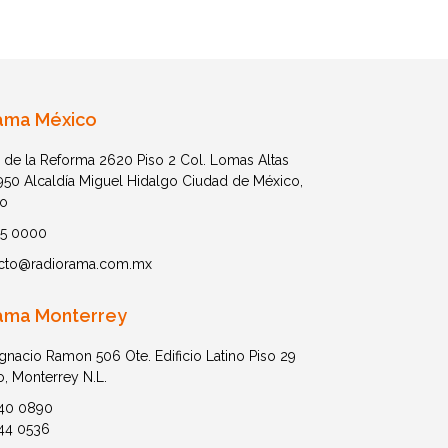
ama México
 de la Reforma 2620 Piso 2 Col. Lomas Altas
1950 Alcaldía Miguel Hidalgo Ciudad de México,
o
05 0000
cto@radiorama.com.mx
ama Monterrey
Ignacio Ramon 506 Ote. Edificio Latino Piso 29
o, Monterrey N.L.
40 0890
44 0536