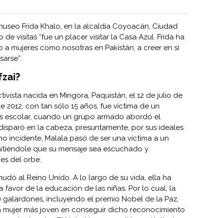
 museo Frida Khalo, en la alcaldía Coyoacán, Ciudad
o de visitas “fue un placer visitar la Casa Azul. Frida ha
o a mujeres como nosotras en Pakistán, a creer en sí
sarse”.
fzai?
ivista nacida en Mingora, Paquistán, el 12 de julio de
 2012, con tan sólo 15 años, fue víctima de un
s escolar, cuando un grupo armado abordó el
 disparó en la cabeza, presuntamente, por sus ideales
cho incidente, Malala pasó de ser una víctima a un
rmitiéndole que su mensaje sea escuchado y
es del orbe.
mudó al Reino Unido. A lo largo de su vida, ella ha
 favor de la educación de las niñas. Por lo cual, la
 galardones, incluyendo el premio Nobel de la Paz,
 la mujer más joven en conseguir dicho reconocimiento