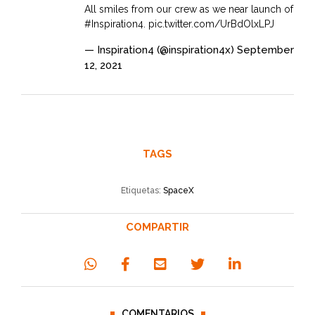
All smiles from our crew as we near launch of
#Inspiration4
.
pic.twitter.com/UrBdOlxLPJ
— Inspiration4 (@inspiration4x)
September
12, 2021
TAGS
Etiquetas:
SpaceX
COMPARTIR
COMENTARIOS