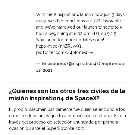
With the
#Inspiration4
launch now just 3 days
away, weather conditions are 70% favorable
and we’ve narrowed our launch window to 5
hours beginning at 8:02 pm EDT on 9/15.
Stay tuned for more updates soon!
https://t.co/nhZRJvvX1l
pic.twitter.com/Z4pRlmv4Ew
— Inspiration4 (@inspiration4x)
September
12, 2021
¿Quiénes son los otros tres civiles de la
misión Inspiration4 de SpaceX?
El propio Isaacman básicamente fue quien seleccionó a los
otros tres tripulantes que lo acompañarían en el viaje. Esto a
través del proceso de selección anunciado por primera
ocasión durante el SuperBowl de 2021.