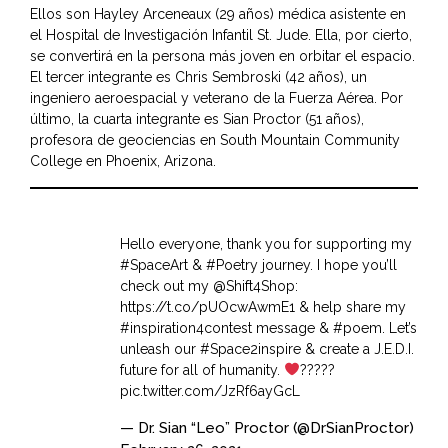
Ellos son Hayley Arceneaux (29 años) médica asistente en
el Hospital de Investigación Infantil St. Jude. Ella, por cierto,
se convertirá en la persona más joven en orbitar el espacio.
El tercer integrante es Chris Sembroski (42 años), un
ingeniero aeroespacial y veterano de la Fuerza Aérea. Por
último, la cuarta integrante es Sian Proctor (51 años),
profesora de geociencias en South Mountain Community
College en Phoenix, Arizona.
Hello everyone, thank you for supporting my
#SpaceArt
&
#Poetry
journey. I hope you’ll
check out my
@Shift4Shop
:
https://t.co/pUOcwAwmE1
& help share my
#inspiration4contest
message &
#poem
. Let’s
unleash our
#Space2inspire
& create a J.E.D.I.
future for all of humanity.
???‍??
pic.twitter.com/JzRf6ayGcL
— Dr. Sian “Leo” Proctor (@DrSianProctor)