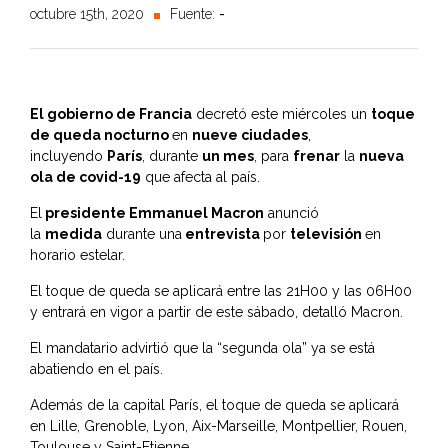
octubre 15th, 2020
Fuente:
-
El gobierno de Francia
decretó este miércoles un
toque
de queda nocturno
en
nueve ciudades
,
incluyendo
París
, durante
un mes
, para
frenar
la
nueva
ola de covid-19
que afecta al país.
El
presidente Emmanuel Macron
anunció
la
medida
durante una
entrevista
por
televisión
en
horario estelar.
El toque de queda se aplicará entre las 21H00 y las 06H00
y entrará en vigor a partir de este sábado, detalló Macron.
El mandatario advirtió que la “segunda ola” ya se está
abatiendo en el país.
Además de la capital París, el toque de queda se aplicará
en Lille, Grenoble, Lyon, Aix-Marseille, Montpellier, Rouen,
Toulouse y Saint-Etienne.