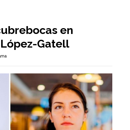
 cubrebocas en
 López-Gatell
rama