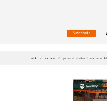
Suscríbete
Nacional
Internacionales
Inicio
/
Nacional
/
¿Adiós al uso de cubrebocas en Mé