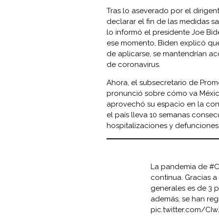
Tras lo aseverado por el dirige
declarar el fin de las medidas sa
lo informó el presidente Joe Bid
ese momento, Biden explicó que 
de aplicarse, se mantendrían a
de coronavirus.
Ahora, el subsecretario de Prom
pronunció sobre cómo va México
aprovechó su espacio en la con
el país lleva 10 semanas conse
hospitalizaciones y defuncione
La pandemia de
#C
continua. Gracias a
generales es de 3 p
además, se han regi
pic.twitter.com/CI