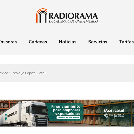
Emisoras
Cadenas
Noticias
Servicios
Tarifas
Política
Finanzas
Deportes
Ciencia y Tec
xico? Esto dijo López-Gatell