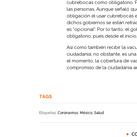
cubrebocas como obligatorio. P
las personas. Aunque señaló qu
obligación el usar cubrebocas e
dichos gobiernos se están retra
es “opcional”. Por lo tanto, el 
obligatorio; pues desde el inici
Así como también recibir la vac
ciudadanía; no obstante, es un
el momento, la cobertura de vac
compromiso de la ciudadanía ant
TAGS
Etiquetas:
Coronavirus
,
México
,
Salud
C