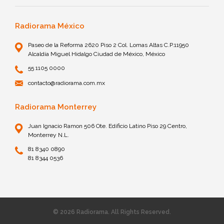
Radiorama México
Paseo de la Reforma 2620 Piso 2 Col. Lomas Altas C.P.11950
Alcaldía Miguel Hidalgo Ciudad de México, México
55 1105 0000
contacto@radiorama.com.mx
Radiorama Monterrey
Juan Ignacio Ramon 506 Ote. Edificio Latino Piso 29 Centro,
Monterrey N.L.
81 8340 0890
81 8344 0536
© 2026 Radiorama. All Rights Reserved.