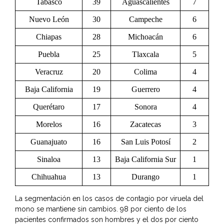
Tabasco
39
Aguascalientes
7
Nuevo León
30
Campeche
6
Chiapas
28
Michoacán
6
Puebla
25
Tlaxcala
5
Veracruz
20
Colima
4
Baja California
19
Guerrero
4
Querétaro
17
Sonora
4
Morelos
16
Zacatecas
3
Guanajuato
16
San Luis Potosí
2
Sinaloa
13
Baja California Sur
1
Chihuahua
13
Durango
1
La segmentación en los casos de contagio por viruela del
mono se mantiene sin cambios. 98 por ciento de los
pacientes confirmados son hombres y el dos por ciento