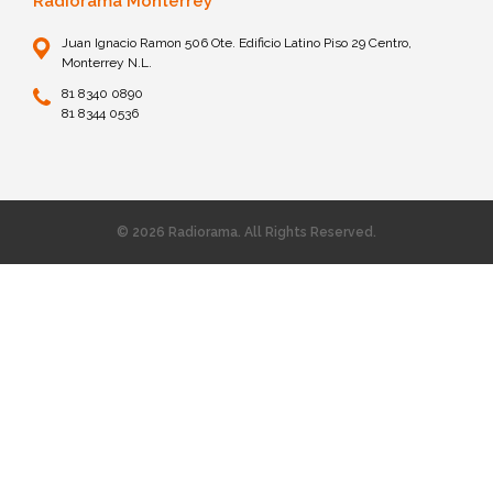
Radiorama Monterrey
Juan Ignacio Ramon 506 Ote. Edificio Latino Piso 29 Centro,
Monterrey N.L.
81 8340 0890
81 8344 0536
© 2026 Radiorama. All Rights Reserved.