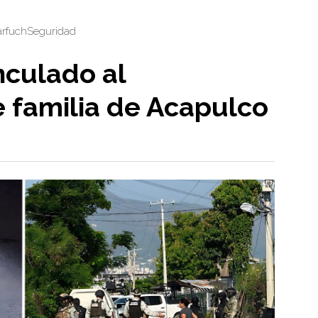
arfuch
Seguridad
nculado al
e familia de Acapulco