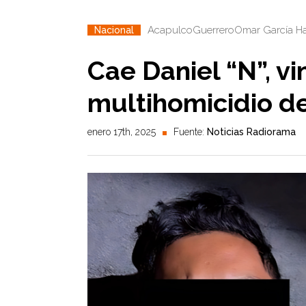
Acapulco
Guerrero
Omar García H
Nacional
Cae Daniel “N”, vi
multihomicidio d
enero 17th, 2025
Fuente:
Noticias Radiorama