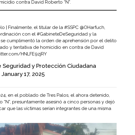
micidio contra David Roberto “N”.
lo
| Finalmente, el titular de la
#SSPC
@OHarfuch
,
rdinación con el
#GabineteDeSeguridad
y la
y se cumplimentó la orden de aprehensión por el delito
cado y tentativa de homicidio en contra de David
witter.com/HNLFE9zjRY
e Seguridad y Protección Ciudadana
)
January 17, 2025
4, en el poblado de Tres Palos, el ahora detenido,
o “N”, presuntamente asesinó a cinco personas y dejó
car que las víctimas serían integrantes de una misma