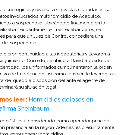
 tecnológicas y diversas entrevistas ciudadanas, se
ujetos involucrados multihomicidio de Acapulco.
miento a sospechoso, ubicándolo finalmente en la
ilizaba frecuentemente. Tras recabar datos, se
ntes para que un Juez de Control concediera una
a del sospechoso.
 dieron continuidad a las indagatorias y llevaron a
 seguimiento. Con ello, se ubicó a David Roberto de
su identidad, los uniformados cumplimentaron la orden
otivo de la detención, así como también le leyeron sus
tarde, quedó a disposición del ante el agente del
erminará su situación legal.
mos leer:
Homicidios dolosos en
 afirma Sheinbaum
rto “N” está considerado como operador principal
con presencia en la región. Además, es presuntamente
ros, extorsiones y homicidios.