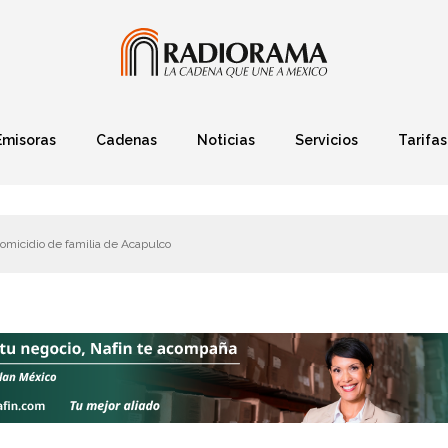
Emisoras
Cadenas
Noticias
Servicios
Tarifas
Política
Finanzas
Deportes
Ciencia y Tec
homicidio de familia de Acapulco