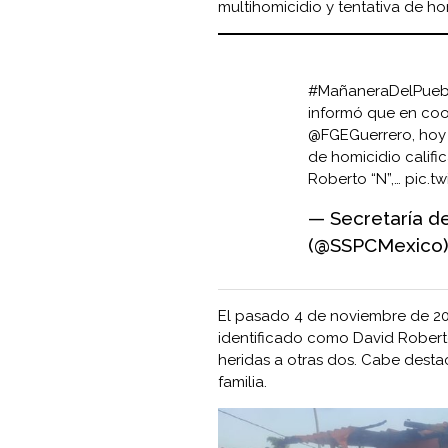
multihomicidio y tentativa de ho
#MañaneraDelPueb
informó que en coo
@FGEGuerrero
, ho
de homicidio califi
Roberto “N”,…
pic.t
— Secretaría d
(@SSPCMexico
El pasado 4 de noviembre de 202
identificado como David Robert
heridas a otras dos. Cabe desta
familia.