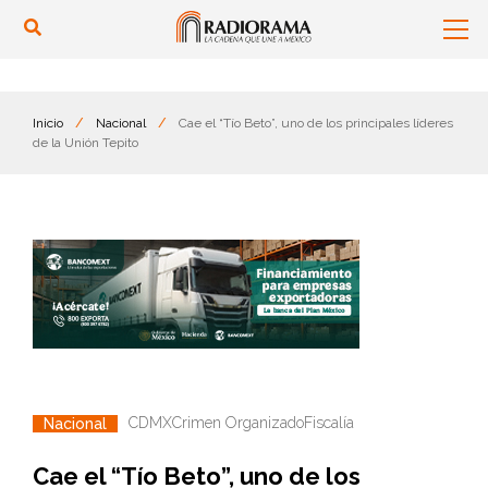
Inicio
/
Nacional
/
Cae el “Tío Beto”, uno de los principales líderes
de la Unión Tepito
CDMX
Crimen Organizado
Fiscalía
Nacional
Cae el “Tío Beto”, uno de los