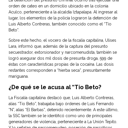
La detención del presunto criminal ocurrió tras ejecutar una
orden de cateo en un domicilio ubicado en la colonia
Aculco, perteneciente a la alcaldía Iztapalapa. Al ingresar al
lugar, los elementos de la policía lograron la detención de
Luis Alberto Contreras, también conocido como el “Tío
Beto”.
Sobre este hecho, el vocero de la fiscalía capitalina, Ulises
Lara, informó que, además de la captura del presunto
secuestrador, extorsionador y narcomenudista, también se
logró asegurar dos mil dosis de presunta droga, 599 de
éstas con características propias de la cocaína. Las dosis
restantes corresponden a “hierba seca”, presuntamente
mariguana.
¿De qué se le acusa al “Tío Beto?
La Fiscalía capitalina destacó que, Luis Alberto Contreras,
alias “Tío Beto”, trabajaba bajo órdenes de Luis Fernando
“N”, alias “El Barbas”, detenido recientemente. A este último,
la SSC también se le identificó como uno de principales
generadores de violencia, perteneciente a La Unión Tepito.
Y lo señalan de narcomenudeo, posesión de narcóticos,