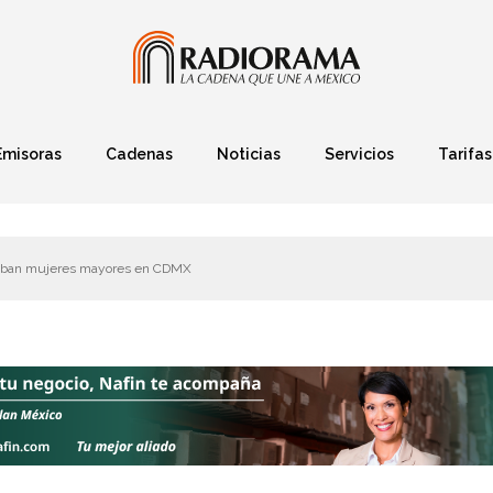
Emisoras
Cadenas
Noticias
Servicios
Tarifas
Política
Finanzas
Deportes
Ciencia y Tec
straban mujeres mayores en CDMX