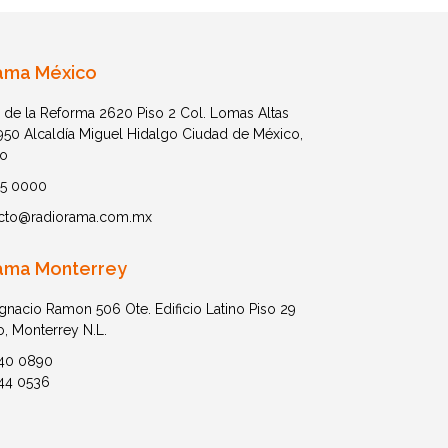
ama México
 de la Reforma 2620 Piso 2 Col. Lomas Altas
1950 Alcaldía Miguel Hidalgo Ciudad de México,
o
05 0000
cto@radiorama.com.mx
ama Monterrey
Ignacio Ramon 506 Ote. Edificio Latino Piso 29
o, Monterrey N.L.
40 0890
44 0536