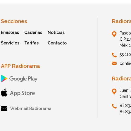
Secciones
Radior
Emisoras
Cadenas
Noticias
Paseo
C.P.1
Servicios
Tarifas
Contacto
Méxic
55 11
conta
APP Radiorama
Radior
Juan 
Centr
81 83
Webmail Radiorama
81 83