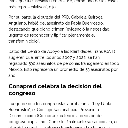
trans que fue asesinada en el 2016, como uno de los casos
más representativos”, dijo.
Por su parte, la diputada del PRD, Gabriela Quiroga
Anguiano, habló del asesinato de Paola Buenrostro,
destacando que dicho crimen “evidenció la necesidad
urgente de reconocer y tipificar plenamente el
transfeminicidio”.
Datos del Centro de Apoyo a las Identidades Trans (CAIT)
sugieren que, entre los años 2007 y 2022, se han
registrado 590 asesinatos de personas transgénero en todo
México. Esto representa un promedio de 53 asesinatos por
año.
Conapred celebra la decisión del
congreso
Luego de que los congresistas aprobaran la “Ley Paola
Buenrostro”, el
Consejo Nacional para Prevenir la
Discriminación
(Conapred), celebró la decisión del
congreso capitalino. Con ello, finalmente se sancionará, en
el ámbito penal, la violencia transfeminicida a la que se