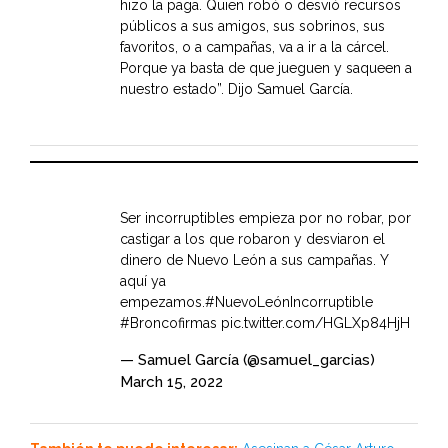
hizo la paga. Quien robó o desvió recursos
públicos a sus amigos, sus sobrinos, sus
favoritos, o a campañas, va a ir a la cárcel.
Porque ya basta de que jueguen y saqueen a
nuestro estado”. Dijo Samuel García.
Ser incorruptibles empieza por no robar, por
castigar a los que robaron y desviaron el
dinero de Nuevo León a sus campañas. Y
aquí ya
empezamos.
#NuevoLeónIncorruptible
#Broncofirmas
pic.twitter.com/HGLXp84HjH
— Samuel García (@samuel_garcias)
March 15, 2022