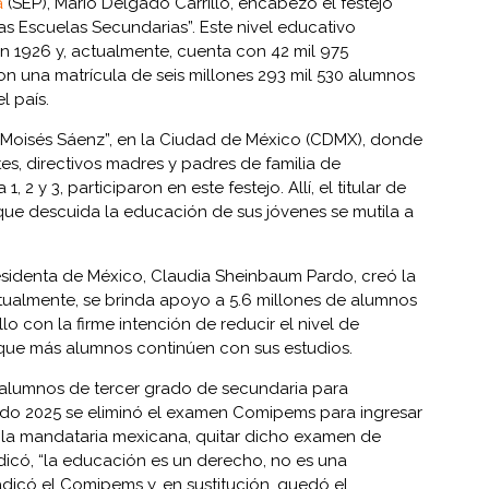
a
(SEP), Mario Delgado Carrillo, encabezó el festejo
as Escuelas Secundarias”. Este nivel educativo
n 1926 y, actualmente, cuenta con 42 mil 975
on una matrícula de seis millones 293 mil 530 alumnos
l país.
 “Moisés Sáenz”, en la Ciudad de México (CDMX), donde
s, directivos madres y padres de familia de
 2 y 3, participaron en este festejo. Allí, el titular de
que descuida la educación de sus jóvenes se mutila a
esidenta de México, Claudia Sheinbaum Pardo, creó la
ctualmente, se brinda apoyo a 5.6 millones de alumnos
lo con la firme intención de reducir el nivel de
que más alumnos continúen con sus estudios.
os alumnos de tercer grado de secundaria para
do 2025 se eliminó el examen Comipems para ingresar
n la mandataria mexicana, quitar dicho examen de
ndicó, “la educación es un derecho, no es una
adicó el Comipems y, en sustitución, quedó el