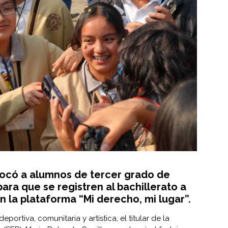
nvocó a alumnos de tercer grado de
ra que se registren al bachillerato a
en la plataforma “Mi derecho, mi lugar”.
eportiva, comunitaria y artística, el titular de la