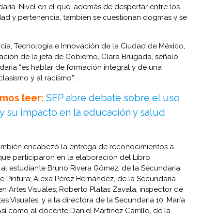
aria. Nivel en el que, además de despertar entre los
idad y pertenencia, también se cuestionan dogmas y se
ncia, Tecnología e Innovación de la Ciudad de México,
ción de la jefa de Gobierno, Clara Brugada, señaló
aria “es hablar de formación integral y de una
lasismo y al racismo”.
mos leer:
SEP abre debate sobre el uso
 y su impacto en la educación y salud
P también encabezó la entrega de reconocimientos a
que participaron en la elaboración del Libro
al estudiante Bruno Rivera Gómez, de la Secundaria
de Pintura; Alexa Pérez Hernández, de la Secundaria
n Artes Visuales; Roberto Platas Zavala, inspector de
s Visuales; y a la directora de la Secundaria 10, María
í como al docente Daniel Martínez Carrillo, de la