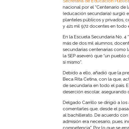
Secretaría de Educación Públic
nacional por el “Centenario de l
(educación secundaria) surgió e
planteles públicos y privados, c
y 421 mil 972 docentes en todo e
En la Escuela Secundaria No. 4
más de dos mil alumnos, docente
secundarias centenarias como la 1,
la SEP aseveró que “un pueblo 
sí mismo”.
Debido a ello, añadió que la pr
Beca Rita Cetina, con la que, a
de secundaria en todo el país. El
deserción escolar, asegurando 
Delgado Carrillo se dirigió a l
comentarles que, desde el pasa
al bachillerato. De acuerdo co
admisión era necesario, pues, i
competencia”. Por lo que se err