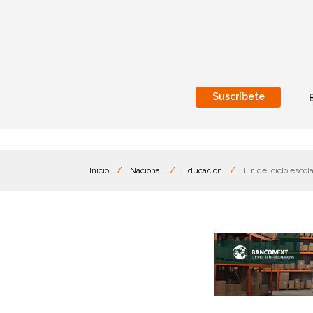
Suscríbete
Nacional
Internacionales
Inicio
/
Nacional
/
Educación
/
Fin del ciclo escol