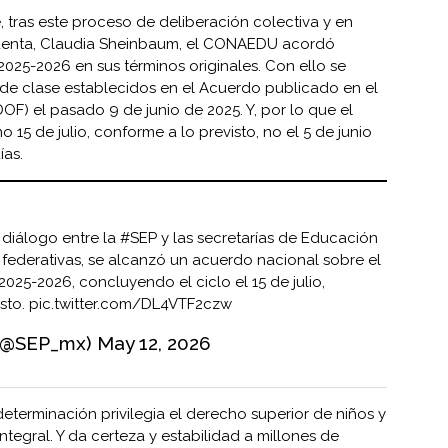
, tras este proceso de deliberación colectiva y en
identa, Claudia Sheinbaum, el CONAEDU acordó
2025-2026 en sus términos originales. Con ello se
s de clase establecidos en el Acuerdo publicado en el
DOF) el pasado 9 de junio de 2025. Y, por lo que el
o 15 de julio, conforme a lo previsto, no el 5 de junio
as.
 diálogo entre la
#SEP
y las secretarías de Educación
 federativas, se alcanzó un acuerdo nacional sobre el
2025-2026, concluyendo el ciclo el 15 de julio,
sto.
pic.twitter.com/DL4VTF2czw
 (@SEP_mx)
May 12, 2026
eterminación privilegia el derecho superior de niños y
tegral. Y da certeza y estabilidad a millones de