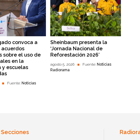
gado convoca a
Sheinbaum presenta la
r acuerdos
‘Jornada Nacional de
s sobre el uso de
Reforestación 2026’
ales en la
agosto 5, 2026
Fuente:
Noticias
 y escuelas
Radiorama
das
Fuente:
Noticias
Secciones
Radior