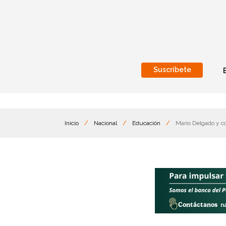
Suscríbete
Nacional
Internacionales
Inicio
/
Nacional
/
Educación
/
Mario Delgado y c