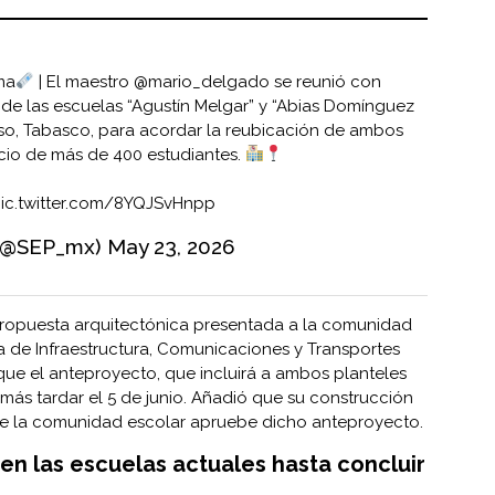
ma
| El maestro
@mario_delgado
se reunió con
 de las escuelas “Agustín Melgar” y “Abias Domínguez
íso, Tabasco, para acordar la reubicación de ambos
icio de más de 400 estudiantes.
ic.twitter.com/8YQJSvHnpp
 (@SEP_mx)
May 23, 2026
 propuesta arquitectónica presentada a la comunidad
ía de Infraestructura, Comunicaciones y Transportes
que el anteproyecto, que incluirá a ambos planteles
 más tardar el 5 de junio. Añadió que su construcción
que la comunidad escolar apruebe dicho anteproyecto.
en las escuelas actuales hasta concluir