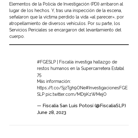
Elementos de la Policía de Investigación (PDI) arribaron al
lugar de los hechos. Y, tras una inspección de la escena,
señalaron que la víctima perdido la vida «al parecer», por
atropellamiento de diversos vehículos. Por su parte, los
Servicios Periciales se encargaron del levantamiento del
cuerpo.
#FGESLP
| Fiscalía investiga hallazgo de
restos humanos en la Supercarretera Estatal
75
Más información:
https://t.co/SjzTgh9ONe
#InvestigacionesFGE
SLP
pic.twitter.com/MD9KzWMejO
— Fiscalía San Luis Potosí (@FiscaliaSLP)
June 28, 2023