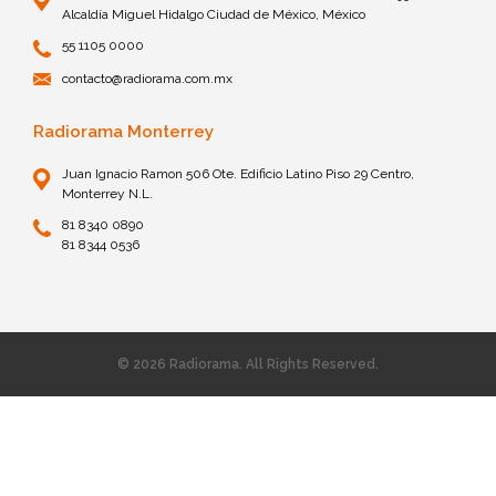
Alcaldía Miguel Hidalgo Ciudad de México, México
55 1105 0000
contacto@radiorama.com.mx
Radiorama Monterrey
Juan Ignacio Ramon 506 Ote. Edificio Latino Piso 29 Centro,
Monterrey N.L.
81 8340 0890
81 8344 0536
© 2026 Radiorama. All Rights Reserved.