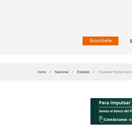
Suscríbete
Nacional
Internacionales
Inicio
/
Nacional
/
Estados
/
Huracán Flossie ya es