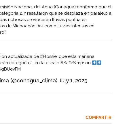
 Comisión Nacional del Agua (Conagua) conformó que el
 categoría 2. Y resaltaron que se desplaza en paralelo a
andas nubosas provocarán lluvias puntuales
tas de Michoacán. Así como lluvias intensas en
ro”.
ión actualizada de
#Flossie
, que esta mañana
acán
categoría 2, en la escala
#SaffirSimpson
m6gBUevFM
ma (@conagua_clima)
July 1, 2025
COMPARTIR